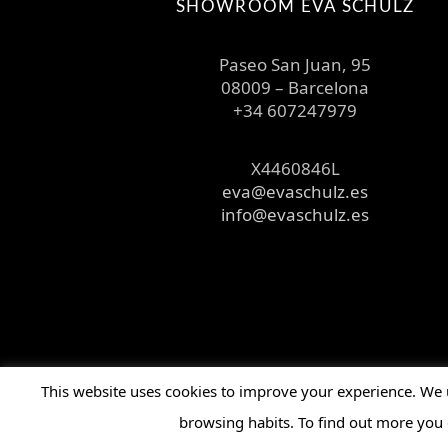
SHOWROOM EVA SCHULZ
Paseo San Juan, 95
08009 – Barcelona
+34 607247979
X4460846L
eva@evaschulz.es
info@evaschulz.es
This website uses cookies to improve your experience. We 
Este sistema solo acepta pre-pedidos. Los pedidos realiza
browsing habits. To find out more you 
b2b. Cada pedido es individual por marca.
Descartar