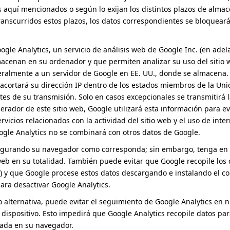
es aquí mencionados o según lo exijan los distintos plazos de alma
 transcurridos estos plazos, los datos correspondientes se bloquea
oogle Analytics, un servicio de análisis web de Google Inc. (en adela
macenan en su ordenador y que permiten analizar su uso del sitio 
eralmente a un servidor de Google en EE. UU., donde se almacena. 
 acortará su dirección IP dentro de los estados miembros de la Uni
s de su transmisión. Solo en casos excepcionales se transmitirá l
rador de este sitio web, Google utilizará esta información para ev
ervicios relacionados con la actividad del sitio web y el uso de inte
gle Analytics no se combinará con otros datos de Google.
igurando su navegador como corresponda; sin embargo, tenga en c
 web en su totalidad. También puede evitar que Google recopile los
 IP) y que Google procese estos datos descargando e instalando el
ra desactivar Google Analytics.
lternativa, puede evitar el seguimiento de Google Analytics en nu
u dispositivo. Esto impedirá que Google Analytics recopile datos pa
lada en su navegador.