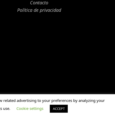
Contacto
Política de privacidad
 related advertising to your preferences by analyzing your
ación oficial. El stock oficial no se reflejará en este
ts use.
Cookie settings
ACCEPT