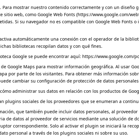
). Para mostrar nuestro contenido correctamente y con un diseño gr
ste sitio web, como Google Web Fonts (
https://www.google.com/web
etidas. Si su navegador no es compatible con Google Web Fonts o 
s activa automáticamente una conexión con el operador de la biblio
ichas bibliotecas recopilan datos y con qué fines.
blioteca Google se puede encontrar aquí:
https://www.google.com/pol
PI de Google Maps para mostrar información geográfica. Al usar Go
 mapa por parte de los visitantes. Para obtener más información so
 puede cambiar su configuración de protección de datos personales 
cómo administrar sus datos en relación con los productos de Goog
izan plugins sociales de los proveedores que se enumeran a continu
ación, que también puede incluir datos personales, al proveedor de s
ria de datos al proveedor de servicios mediante una solución de dos 
uptor correspondiente. Solo al activar el plugin se iniciará la reco
to personal a través de los plugins sociales ni sobre su uso.