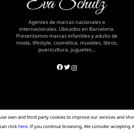
Agentes de marcas nacionales e
internacionales. Ubicados en Barcelona.
Presentamos marcas infantiles y adulto de
moda, lifestyle, cosmética, muebles, libros,
puericultura, juguetes…
Facebook
Twitter
Instagram
use own and third party cookies to improve our services and show
dos se enviarán a la marca correspondiente para su confirm
can click
here
. If you continue browsing, We consider accepting i